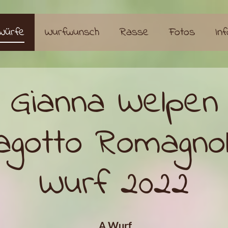
Würfe
Wurfwunsch
Rasse
Fotos
In
Gianna Welpen
agotto Romagno
Wurf 2022
A Wurf